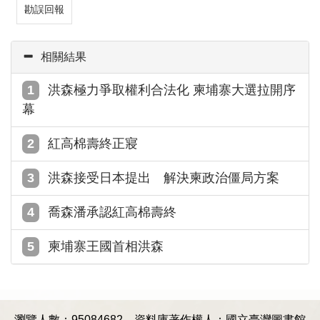
勘誤回報
相關結果
洪森極力爭取權利合法化 柬埔寨大選拉開序
幕
紅高棉壽終正寢
洪森接受日本提出 解決柬政治僵局方案
喬森潘承認紅高棉壽終
柬埔寨王國首相洪森
瀏覽人數：95084682
資料庫著作權人：國立臺灣圖書館