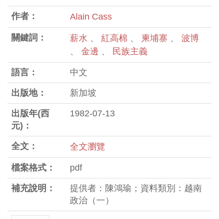
作者：
Alain Cass
關鍵詞：
薪水
、
紅高棉
、
柬埔寨
、
波博
、
金邊
、
民族主義
語言：
中文
出版地：
新加坡
出版年(西
1982-07-13
元)：
全文：
全文瀏覽
檔案格式：
pdf
補充說明：
提供者：陳鴻瑜；資料類別：越南
政治（一）