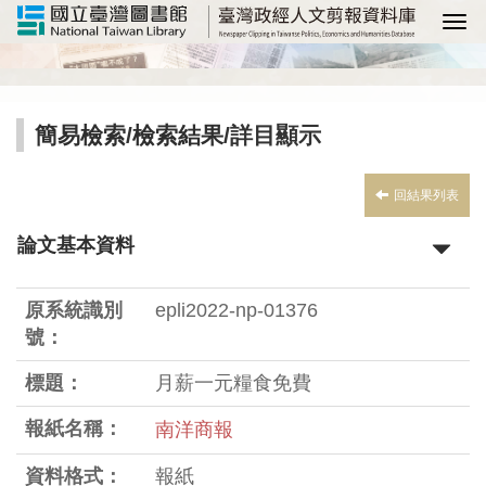
選
簡易檢索
/
檢索結果
/詳目顯示
回結果列表
論文基本資料
原系統識別
epli2022-np-01376
號：
標題：
月薪一元糧食免費
報紙名稱：
南洋商報
資料格式：
報紙