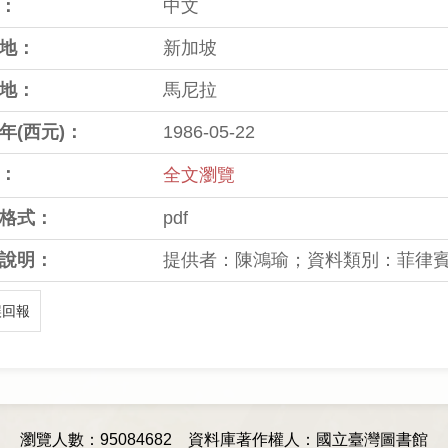
：
中文
地：
新加坡
地：
馬尼拉
年(西元)：
1986-05-22
：
全文瀏覽
格式：
pdf
說明：
提供者：陳鴻瑜；資料類別：菲律
誤回報
瀏覽人數：95084682
資料庫著作權人：國立臺灣圖書館