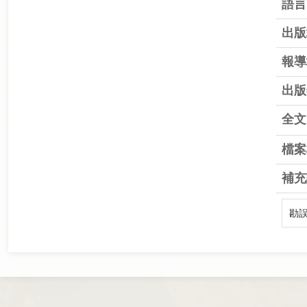
語言
出版
報導
出版
全文
檔案
補充
勘