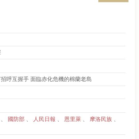
深
招呼互握手 面臨赤化危機的棉蘭老島
桑
、
國防部
、
人民日報
、
恩里萊
、
摩洛民族
、