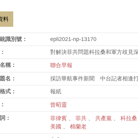
資料
統識別號：
epli2021-np-13170
：
對解決菲共問題科拉桑和軍方歧見
名稱：
聯合早報
題名：
採訪華航事件新聞 中台記者相逢打
格式：
報紙
：
曾昭靈
詞：
菲律賓
、
菲共
、
共產黨
、
科拉
美國
、
棉蘭老