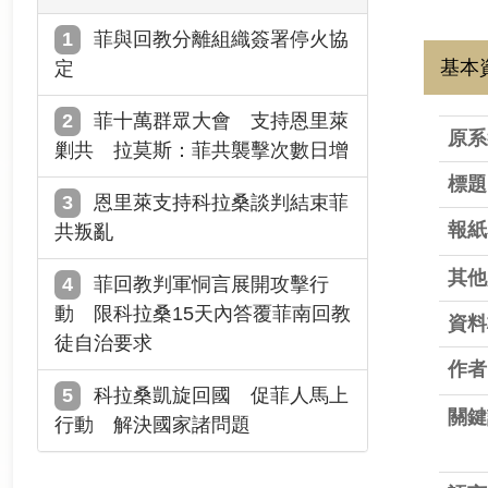
菲與回教分離組織簽署停火協
基本
定
菲十萬群眾大會 支持恩里萊
原系
剿共 拉莫斯：菲共襲擊次數日增
標題
恩里萊支持科拉桑談判結束菲
報紙
共叛亂
其他
菲回教判軍恫言展開攻擊行
動 限科拉桑15天內答覆菲南回教
資料
徒自治要求
作者
科拉桑凱旋回國 促菲人馬上
關鍵
行動 解決國家諸問題