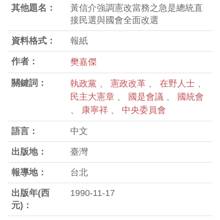
其他題名：
黃信介強調憲改當務之急是總統直
接民選與國會全面改選
資料格式：
報紙
作者：
樊嘉傑
關鍵詞：
執政黨
、
憲政改革
、
在野人士
、
民主大憲章
、
國是會議
、
國統會
、
康寧祥
、
中央委員會
語言：
中文
出版地：
臺灣
報導地：
台北
出版年(西
1990-11-17
元)：