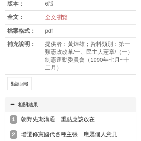
版本：
6版
全文：
全文瀏覽
檔案格式：
pdf
補充說明：
提供者：黃煌雄；資料類別：第一
類憲政改革/一、民主大憲章/（一）
制憲運動委員會（1990年七月~十
二月）
勘誤回報
相關結果
朝野先期溝通 重點應該放在
增選修憲國代各種主張 應屬個人意見