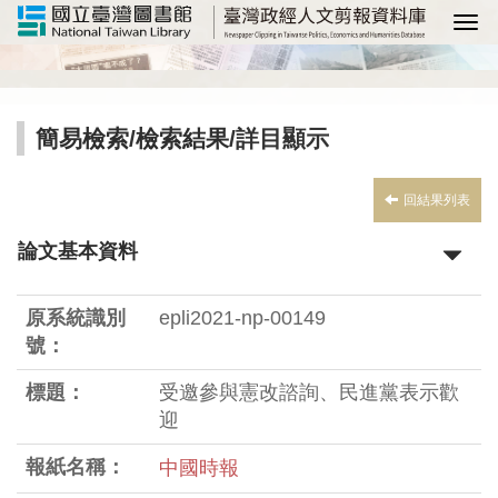
選
簡易檢索
/
檢索結果
/詳目顯示
回結果列表
論文基本資料
原系統識別
epli2021-np-00149
號：
標題：
受邀參與憲改諮詢、民進黨表示歡
迎
報紙名稱：
中國時報