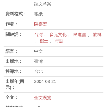
議文草案
資料格式：
報紙
作者：
陳嘉宏
關鍵詞：
台灣
、
多元文化
、
民進黨
、
族群
、
鄉土
、
母語
語言：
中文
出版地：
臺灣
報導地：
台北
出版年(西
2004-08-21
元)：
全文：
全文瀏覽