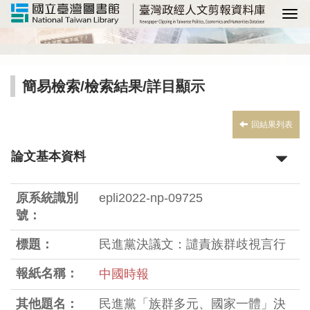
選
簡易檢索
/
檢索結果
/詳目顯示
回結果列表
論文基本資料
原系統識別
epli2022-np-09725
號：
標題：
民進黨決議文：譴責族群歧視言行
報紙名稱：
中國時報
其他題名：
民進黨「族群多元、國家一體」決