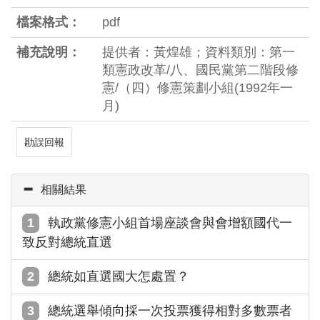
檔案格式：
pdf
補充說明：
提供者：黃煌雄；資料類別：第一
類憲政改革/八、國民黨第二階段修
憲/（四）修憲策劃小組(1992年一
月)
勘誤回報
相關結果
執政黨修憲小組首場座談會與會增額國代一
致反對總統直選
總統如直選國大怎處置？
總統選舉傾向採一次投票獲得相對多數票者