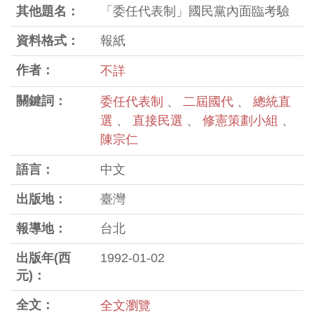
其他題名：
「委任代表制」國民黨內面臨考驗
資料格式：
報紙
作者：
不詳
關鍵詞：
委任代表制
、
二屆國代
、
總統直
選
、
直接民選
、
修憲策劃小組
、
陳宗仁
語言：
中文
出版地：
臺灣
報導地：
台北
出版年(西
1992-01-02
元)：
全文：
全文瀏覽