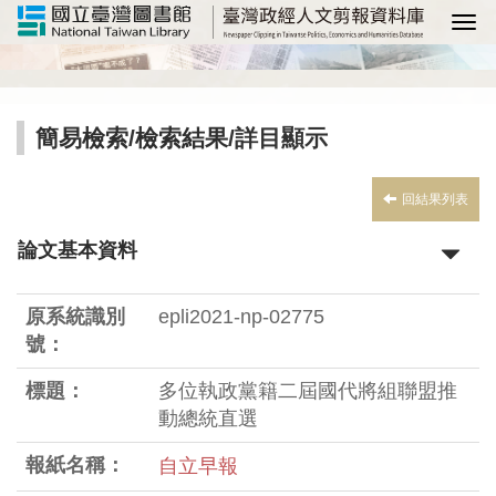
選
簡易檢索
/
檢索結果
/詳目顯示
回結果列表
論文基本資料
原系統識別
epli2021-np-02775
號：
標題：
多位執政黨籍二屆國代將組聯盟推
動總統直選
報紙名稱：
自立早報