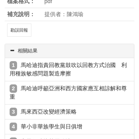
檔案格式：
pdf
補充說明：
提供者：陳鴻瑜
勘誤回報
相關結果
馬哈迪指責回教黨鼓吹以回教方式治國 利
用種族敏感問題製造摩擦
馬哈迪呼籲亞洲和西方國家應互相諒解和尊
重
馬來西亞改變經濟策略
華小非華族學生與日俱增