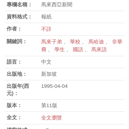
專欄名稱：
馬來西亞新聞
資料格式：
報紙
作者：
不詳
關鍵詞：
馬來子弟
、
華校
、
馬哈迪
、
非華
裔
、
學生
、
國語
、
馬來語
語言：
中文
出版地：
新加坡
出版年(西
1995-04-04
元)：
版本：
第11版
全文：
全文瀏覽