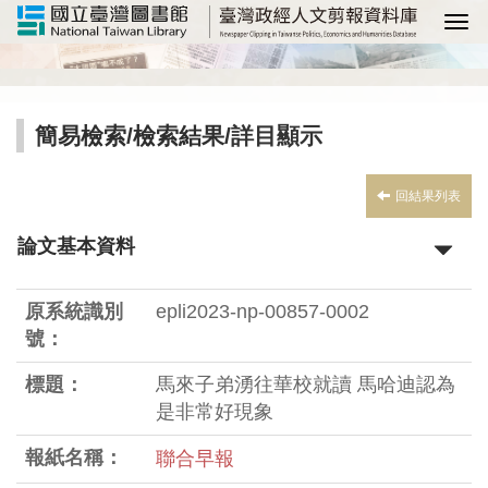
選
簡易檢索
/
檢索結果
/詳目顯示
回結果列表
論文基本資料
原系統識別
epli2023-np-00857-0002
號：
標題：
馬來子弟湧往華校就讀 馬哈迪認為
是非常好現象
報紙名稱：
聯合早報