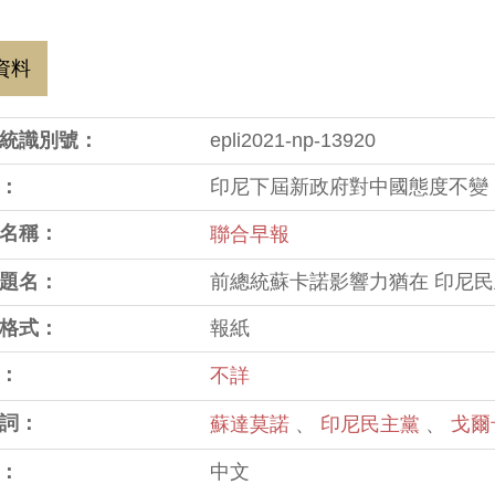
資料
統識別號：
epli2021-np-13920
：
印尼下屆新政府對中國態度不變
名稱：
聯合早報
題名：
前總統蘇卡諾影響力猶在 印尼
格式：
報紙
：
不詳
詞：
蘇達莫諾
、
印尼民主黨
、
戈爾
：
中文