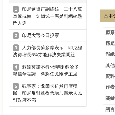
印尼選舉正副總統 二十八萬
基本
軍隊戒備 戈爾戈主席是副總統熱
門人選
原系
印尼大選今日投票
標題
人力部長蘇多摩表示 印尼經
報紙
濟得增長6%才能解決失業問題
其他
蘇達莫諾不尋求蟬聯 蘇哈多
親信華霍諾 料將任戈爾卡主席
資料
觀察家：戈爾卡雖然再度獲
作者
勝 印尼反對黨得票增加顯示人民
關鍵
對政府不滿
語言