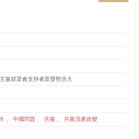
民主黨群眾會支持者眾聲勢浩大
卡
、
中國問題
、
共黨
、
共黨流產政變