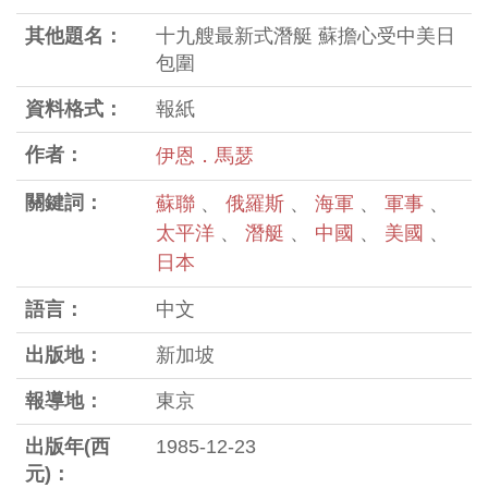
其他題名：
十九艘最新式潛艇 蘇擔心受中美日
包圍
資料格式：
報紙
作者：
伊恩．馬瑟
關鍵詞：
蘇聯
、
俄羅斯
、
海軍
、
軍事
、
太平洋
、
潛艇
、
中國
、
美國
、
日本
語言：
中文
出版地：
新加坡
報導地：
東京
出版年(西
1985-12-23
元)：