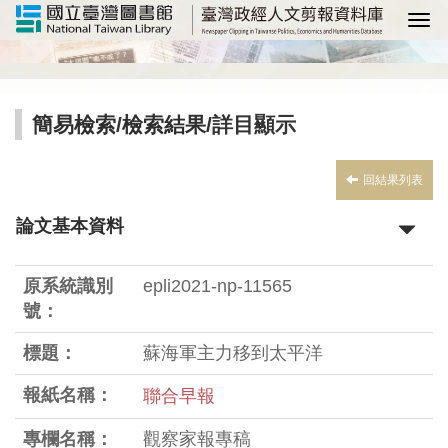
選
簡易檢索
/
檢索結果
/詳目顯示
回結果列表
論文基本資料
原系統識別
epli2021-np-11565
號：
標題：
蘇海軍主力移到太平洋
報紙名稱：
聯合早報
專欄名稱：
觀察家報專稿