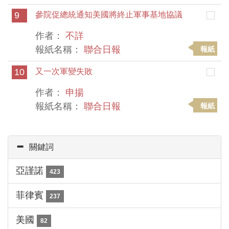
9
參院促總統通知美國將終止軍事基地協議
作者：
不詳
報紙名稱：
聯合日報
報紙
10
又一次軍變失敗
作者：
申揚
報紙名稱：
聯合日報
報紙
關鍵詞
亞謹諾
423
菲律賓
237
美國
82