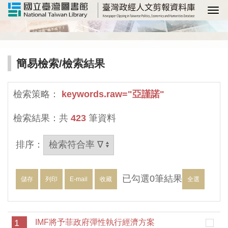
選
簡易檢索
/檢索結果
檢索策略：
keywords.raw="亞謹諾"
檢索結果：共
423
筆資料
排序：
已勾選
0
筆結果
儲存
列印
E-mail
收藏
全選
1
IMF將予菲政府彈性執行經濟方案