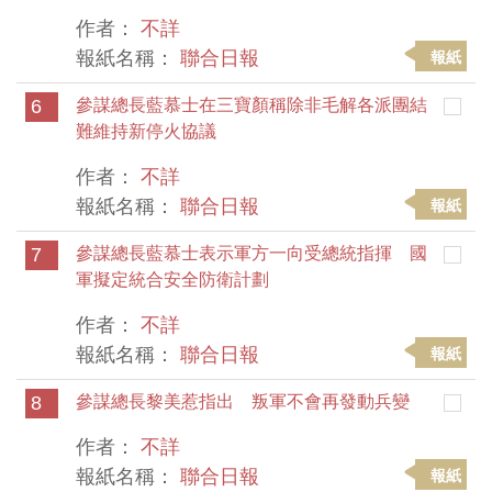
作者：
不詳
報紙名稱：
聯合日報
報紙
6
參謀總長藍慕士在三寶顏稱除非毛解各派團結
難維持新停火協議
作者：
不詳
報紙名稱：
聯合日報
報紙
7
參謀總長藍慕士表示軍方一向受總統指揮 國
軍擬定統合安全防衛計劃
作者：
不詳
報紙名稱：
聯合日報
報紙
8
參謀總長黎美惹指出 叛軍不會再發動兵變
作者：
不詳
報紙名稱：
聯合日報
報紙