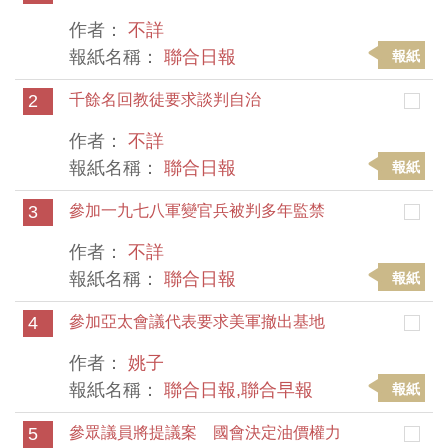
作者：
不詳
報紙名稱：
聯合日報
報紙
2
千餘名回教徒要求談判自治
作者：
不詳
報紙名稱：
聯合日報
報紙
3
參加一九七八軍變官兵被判多年監禁
作者：
不詳
報紙名稱：
聯合日報
報紙
4
參加亞太會議代表要求美軍撤出基地
作者：
姚子
報紙名稱：
聯合日報,聯合早報
報紙
5
參眾議員將提議案 國會決定油價權力