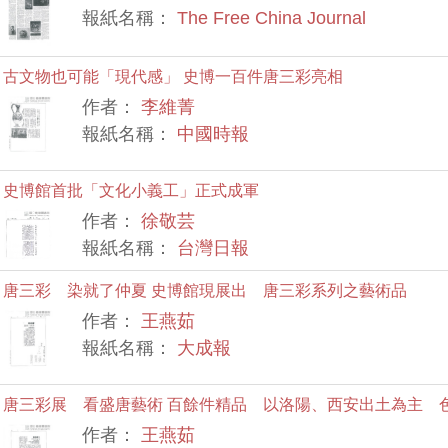
報紙名稱：
The Free China Journal
古文物也可能「現代感」 史博一百件唐三彩亮相
作者：
李維菁
報紙名稱：
中國時報
史博館首批「文化小義工」正式成軍
作者：
徐敬芸
報紙名稱：
台灣日報
唐三彩 染就了仲夏 史博館現展出 唐三彩系列之藝術品
作者：
王燕茹
報紙名稱：
大成報
唐三彩展 看盛唐藝術 百餘件精品 以洛陽、西安出土為主 
作者：
王燕茹