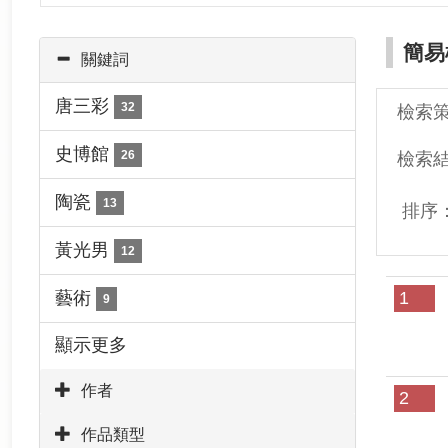
簡易
關鍵詞
唐三彩
32
檢索
史博館
26
檢索
陶瓷
13
排序
黃光男
12
藝術
1
9
顯示更多
作者
2
作品類型