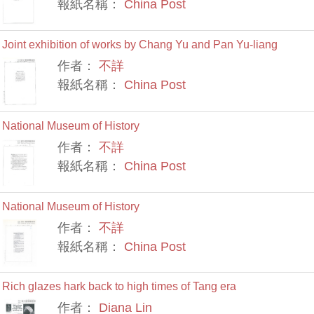
報紙名稱：
China Post
Joint exhibition of works by Chang Yu and Pan Yu-liang
作者：
不詳
報紙名稱：
China Post
National Museum of History
作者：
不詳
報紙名稱：
China Post
National Museum of History
作者：
不詳
報紙名稱：
China Post
Rich glazes hark back to high times of Tang era
作者：
Diana Lin