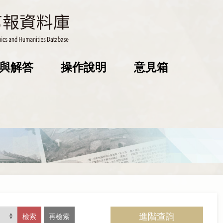
與解答
操作說明
意見箱
進階查詢
檢索
再檢索