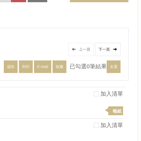
上一頁
下一頁
已勾選
0
筆結果
儲存
列印
E-mail
收藏
全選
加入清單
報紙
加入清單