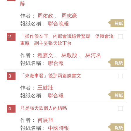
辭
作者：
周佑政
、
周志豪
報紙名稱：
聯合晚報
報紙
2
「操作侯友宜」內部會議錄音驚爆 促轉會淪
東廠 副主委張天欽下台
作者：
程嘉文
、
林敬殷
、
林河名
報紙名稱：
聯合報
報紙
3
「東廠事發」後那兩篇臉書文
作者：
王健壯
報紙名稱：
聯合報
報紙
4
只是張天欽個人的錯嗎
作者：
何展旭
報紙名稱：
中國時報
報紙