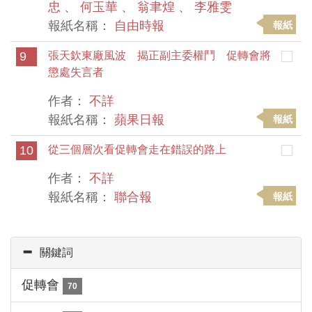
忠
、
何玉華
、
翁聿煌
、
李雅雯
報紙名稱：
自由時報
報紙
9
張天欽東廠風波 揭正副主委權鬥 促轉會將
懲處失言者
作者：
不詳
報紙名稱：
蘋果日報
報紙
10
從三個層次看促轉會走在錯誤的路上
作者：
不詳
報紙名稱：
聯合報
報紙
關鍵詞
促轉會
70