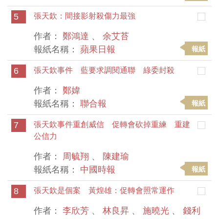
5
張天欽：間接影射殺傷力最強
作者：
鄭鴻達
、
余艾苔
報紙名稱：
蘋果日報
報紙
6
張天欽事件 藍要求調閱通聯 綠委封殺
作者：
鄭媁
報紙名稱：
聯合報
報紙
7
張天欽事件重創威信 促轉會砍掉重練 重建
公信力
作者：
周毓翔
、
陳建瑜
報紙名稱：
中國時報
報紙
8
張天欽是個案 黃煌雄：促轉會照常運作
作者：
李欣芳
、
林良昇
、
施曉光
、
錢利