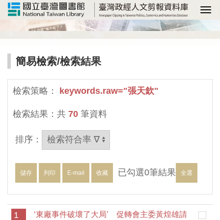
選
簡易檢索
/檢索結果
檢索策略：
keywords.raw="張天欽"
檢索結果：共
70
筆資料
排序：
已勾選
0
筆結果
儲存
列印
E-mail
收藏
全選
1
‘東廠事件破壞了大局’ 促轉會主委黃煌雄請