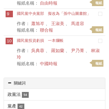
報紙名稱：
自由時報
報紙
9
國民黨中央黨部 擬改為「孫中山圖書館」
作者：
蕭旭岑
、
王淑美
、
馬道容
報紙名稱：
聯合報
報紙
10
國民黨投資虧損 一本爛帳
作者：
吳典蓉
、
羅如蘭
、
尹乃菁
、
林淑
玲
報紙名稱：
中國時報
報紙
關鍵詞
政黨法
54
黨產
42