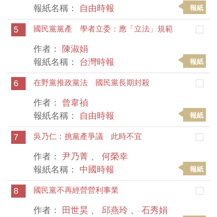
報紙名稱：
自由時報
報紙
5
國民黨黨產 學者立委：應「立法」規範
作者：
陳淑娟
報紙名稱：
台灣時報
報紙
6
在野黨推政黨法 國民黨長期封殺
作者：
曾韋禎
報紙名稱：
自由時報
報紙
7
吳乃仁：挑黨產爭議 此時不宜
作者：
尹乃菁
、
何榮幸
報紙名稱：
中國時報
報紙
8
國民黨不再經營營利事業
作者：
田世昊
、
邱燕玲
、
石秀娟