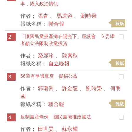
李，捲入政治情仇
作者：
張青
、
馬道容
、
劉時榮
報紙名稱：
聯合報
報紙
2
「讓國民黨黨產攤在陽光下」座談會 立委學
者籲立法限制政黨投資
作者：
榮麗珍
、
陳素秋
報紙名稱：
自立晚報
報紙
3
56筆有爭議黨產 擬捐公益
作者：
郭瓊俐
、
許金龍
、
劉時榮
、
何明
國
報紙名稱：
聯合報
報紙
4
反制黨産條例 國民黨擬推政黨法
作者：
田世昊
、
蘇永耀