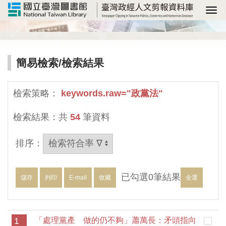
選
簡易檢索
/檢索結果
檢索策略：
keywords.raw="政黨法"
檢索結果：共
54
筆資料
排序：
已勾選
0
筆結果
儲存
列印
E-mail
收藏
全選
1
「處理黨產 做的仍不夠」蕭萬長：矛頭指向