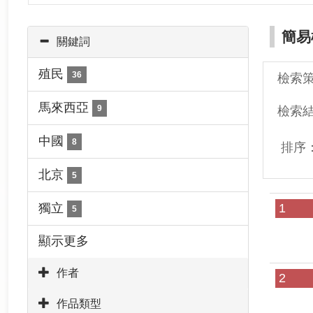
簡易
關鍵詞
殖民
36
檢索
馬來西亞
9
檢索
中國
8
排序
北京
5
獨立
1
5
顯示更多
作者
2
作品類型