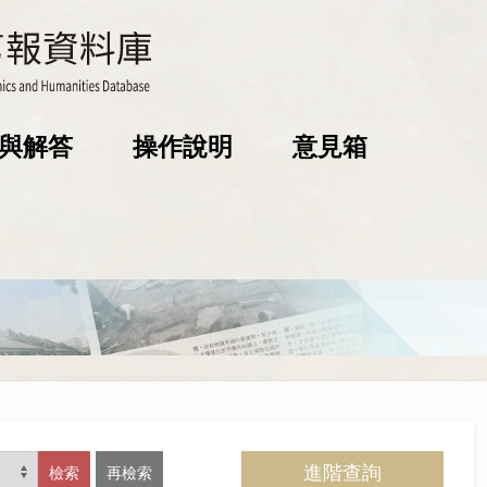
與解答
操作說明
意見箱
進階查詢
檢索
再檢索