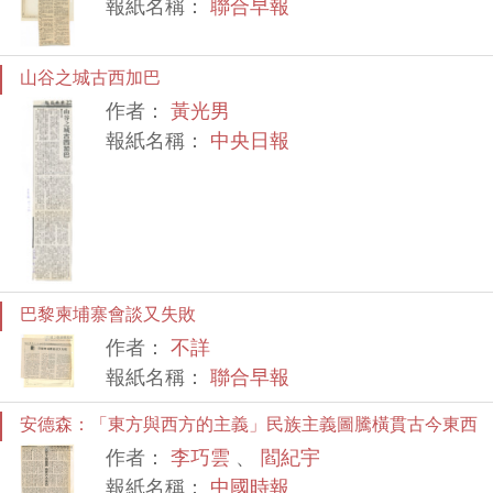
報紙名稱：
聯合早報
山谷之城古西加巴
作者：
黃光男
報紙名稱：
中央日報
巴黎柬埔寨會談又失敗
作者：
不詳
報紙名稱：
聯合早報
安德森：「東方與西方的主義」民族主義圖騰橫貫古今東西
作者：
李巧雲
、
閻紀宇
報紙名稱：
中國時報