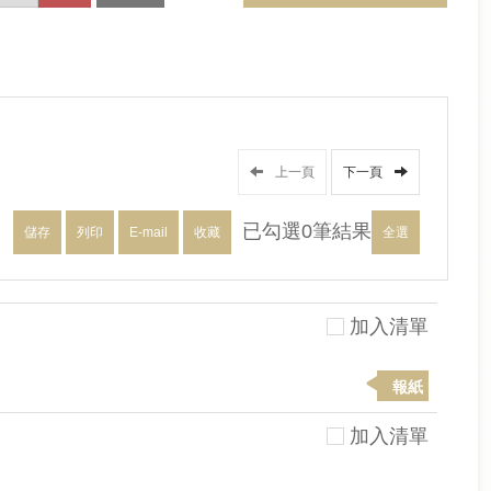
上一頁
下一頁
已勾選
0
筆結果
儲存
列印
E-mail
收藏
全選
加入清單
報紙
加入清單