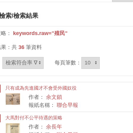
檢索
/檢索結果
策略：
keywords.raw="殖民"
結果：共
36
筆資料
：
每頁筆數：
只有成為先進國才不會受外國奴役
作者：
余文鎖
報紙名稱：
聯合早報
大馬對付不公平待遇的策略
作者：
余長年