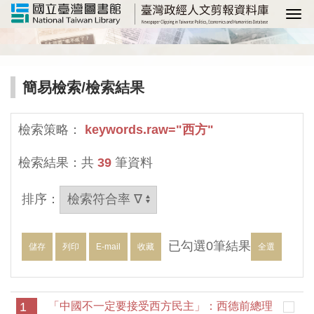
選
簡易檢索
/檢索結果
檢索策略：
keywords.raw="西方"
檢索結果：共
39
筆資料
排序：
已勾選
0
筆結果
儲存
列印
E-mail
收藏
全選
1
「中國不一定要接受西方民主」：西德前總理