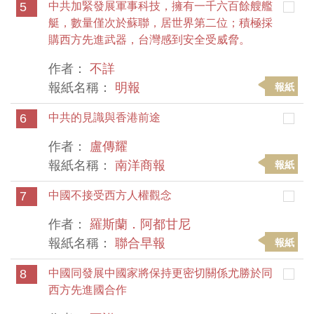
5
中共加緊發展軍事科技，擁有一千六百餘艘艦
艇，數量僅次於蘇聯，居世界第二位；積極採
購西方先進武器，台灣感到安全受威脅。
作者：
不詳
報紙名稱：
明報
報紙
6
中共的見識與香港前途
作者：
盧傳耀
報紙名稱：
南洋商報
報紙
7
中國不接受西方人權觀念
作者：
羅斯蘭．阿都甘尼
報紙名稱：
聯合早報
報紙
8
中國同發展中國家將保持更密切關係尤勝於同
西方先進國合作