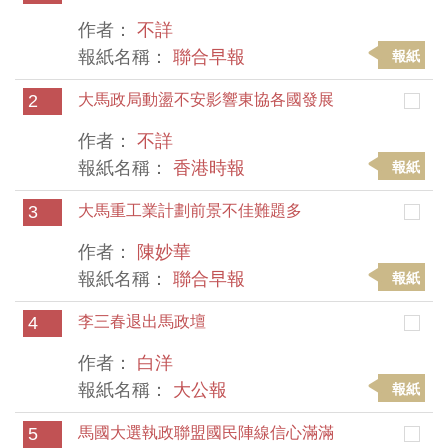
作者：
不詳
報紙名稱：
聯合早報
報紙
2
大馬政局動盪不安影響東協各國發展
作者：
不詳
報紙名稱：
香港時報
報紙
3
大馬重工業計劃前景不佳難題多
作者：
陳妙華
報紙名稱：
聯合早報
報紙
4
李三春退出馬政壇
作者：
白洋
報紙名稱：
大公報
報紙
5
馬國大選執政聯盟國民陣線信心滿滿