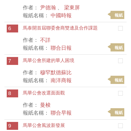
作者：
尹德瀚
、
梁東屏
報紙名稱：
中國時報
報紙
6
馬泰開首屆聯委會商雙邊及合作課題
作者：
不詳
報紙名稱：
聯合日報
報紙
7
馬華公會所建的華人困境
作者：
穆罕默德蘇比
報紙名稱：
南洋商報
報紙
8
馬華公會改選面面觀
作者：
曼梭
報紙名稱：
聯合早報
報紙
9
馬華公會風波新發展