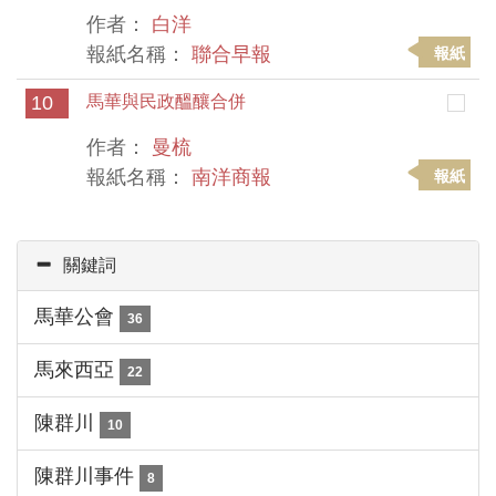
作者：
白洋
報紙名稱：
聯合早報
報紙
10
馬華與民政醞釀合併
作者：
曼梳
報紙名稱：
南洋商報
報紙
關鍵詞
馬華公會
36
馬來西亞
22
陳群川
10
陳群川事件
8