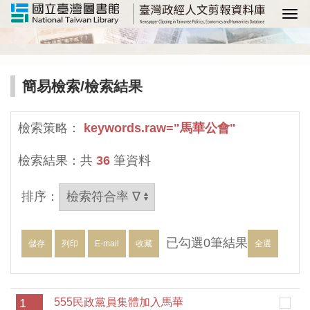
選
簡易檢索
/檢索結果
檢索策略：
keywords.raw="馬華公會"
檢索結果：共
36
筆資料
排序：
已勾選
0
筆結果
儲存
列印
E-mail
收藏
全選
1
555民政黨員集體加入馬華