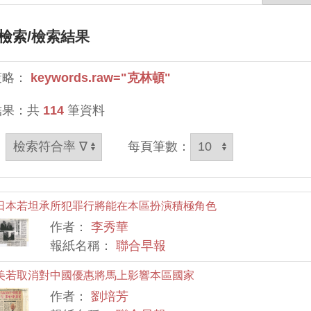
檢索
/檢索結果
策略：
keywords.raw="克林頓"
結果：共
114
筆資料
：
每頁筆數：
日本若坦承所犯罪行將能在本區扮演積極角色
作者：
李秀華
報紙名稱：
聯合早報
美若取消對中國優惠將馬上影響本區國家
作者：
劉培芳