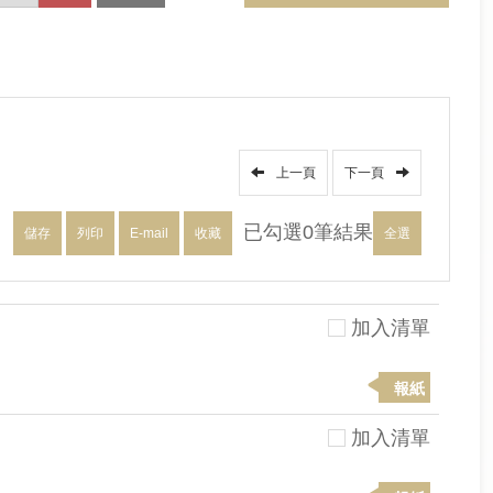
上一頁
下一頁
已勾選
0
筆結果
儲存
列印
E-mail
收藏
全選
加入清單
報紙
加入清單