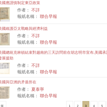
美國應謹慎制定東亞政策
作者：
不詳
報紙名稱：
聯合早報
美國維護亞太戰略與經濟利益
作者：
不詳
報紙名稱：
聯合早報
美國總統克林頓結束對越南的三天訪問前在胡志明市宣布,美國承諾給
發展援助
作者：
不詳
報紙名稱：
聯合早報
美國與亞洲的矛盾所在
作者：
夏泰寧
報紙名稱：
聯合早報
一頁
1
2
3
4
5