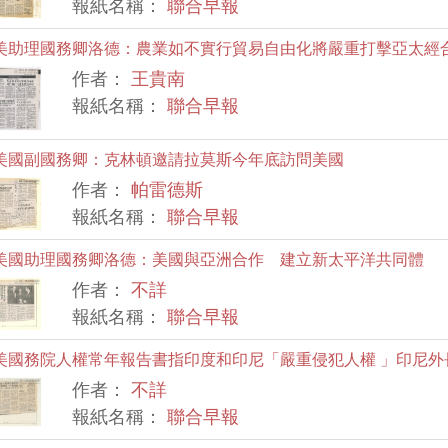
報紙名稱：
聯合早報
美助理國務卿洛德：農業如不實行貿易自由化將嚴重打擊亞太經
作者：
王貴南
報紙名稱：
聯合早報
美國副國務卿：克林頓邀請拉莫斯今年底訪問美國
作者：
帕雷德斯
報紙名稱：
聯合早報
美國助理國務卿洛德：美國與亞洲合作 建立新太平洋共同體
作者：
不詳
報紙名稱：
聯合早報
美國務院人權常年報告書指印度和印尼「嚴重侵犯人權 」印尼外
作者：
不詳
報紙名稱：
聯合早報