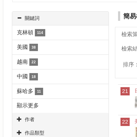
簡易
關鍵詞
克林頓
114
檢索
美國
38
檢索
越南
22
排序
中國
18
蘇哈多
21
11
顯示更多
作者
22
作品類型