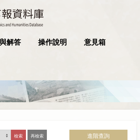
與解答
操作說明
意見箱
進階查詢
檢索
再檢索