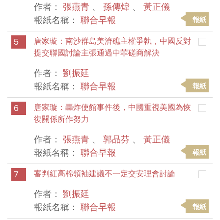
作者：
張燕青
、
孫傳煒
、
黃正儀
報紙名稱：
聯合早報
報紙
5
唐家璇：南沙群島美濟礁主權爭執，中國反對
提交聯國討論主張通過中菲磋商解決
作者：
劉振廷
報紙名稱：
聯合早報
報紙
6
唐家璇：轟炸使館事件後，中國重視美國為恢
復關係所作努力
作者：
張燕青
、
郭品芬
、
黃正儀
報紙名稱：
聯合早報
報紙
7
審判紅高棉領袖建議不一定交安理會討論
作者：
劉振廷
報紙名稱：
聯合早報
報紙