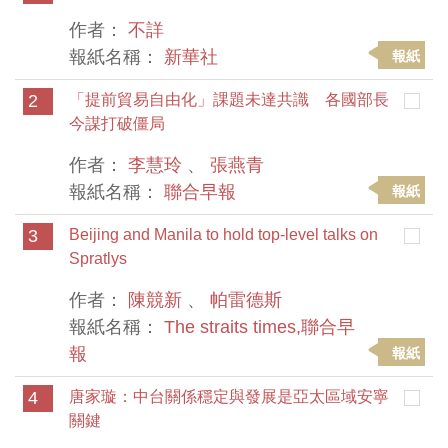
作者：
不詳
報紙名稱：
新華社
報紙
2
「提前貿易自由化」課題未達共識 各國部長
今謀打破僵局
作者：
李慧玲
、
張燕青
報紙名稱：
聯合早報
報紙
3
Beijing and Manila to hold top-level talks on
Spratlys
作者：
陳競新
、
帕雷德斯
報紙名稱：
The straits times,聯合早
報
報紙
4
唐家璇：中台關係穩定與發展是亞太區域安寧
關鍵