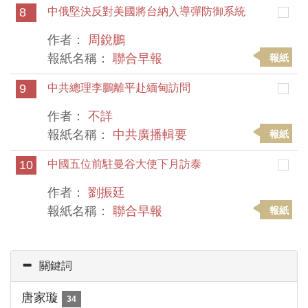
8
中俄堅決反對美國將台納入導彈防御系統
作者：
周銳鵬
報紙名稱：
聯合早報
報紙
9
中共總理李鵬離平赴緬甸訪問
作者：
不詳
報紙名稱：
中共廣播輯要
報紙
10
中國五位前駐曼谷大使下月訪泰
作者：
劉振廷
報紙名稱：
聯合早報
報紙
關鍵詞
唐家璇
34