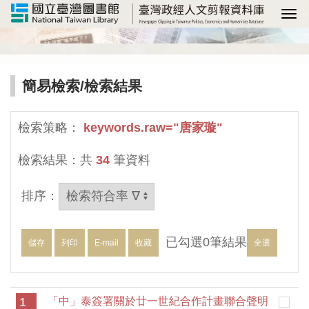
選
簡易檢索
/檢索結果
檢索策略：
keywords.raw="唐家璇"
檢索結果：共
34
筆資料
排序：
已勾選
0
筆結果
儲存
列印
E-mail
收藏
全選
1
「中」泰簽署關於廿一世紀合作計畫聯合聲明