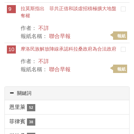
9
拉莫斯指出 菲共正借和談虛招積極擴大地盤
奪權
作者：
不詳
報紙名稱：
聯合早報
報紙
10
摩洛民族解放陣線承認科拉桑政府為合法政府
作者：
不詳
報紙名稱：
聯合早報
報紙
關鍵詞
恩里萊
52
菲律賓
38