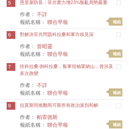
5
恩里萊防長：菲共實力增23%叛亂局勢嚴重
作者：
不詳
報紙名稱：
聯合早報
報紙
6
對解決菲共問題科拉桑和軍方歧見深
作者：
曾昭靈
報紙名稱：
聯合早報
報紙
7
扶科拉桑‧倒科拉桑，叛軍領袖霍納山，曾涉及
多次政變
作者：
不詳
報紙名稱：
聯合早報
報紙
8
拉莫斯同推翻馬可斯所有政治派別和解
作者：
帕雷德斯
報紙名稱：
聯合早報
報紙