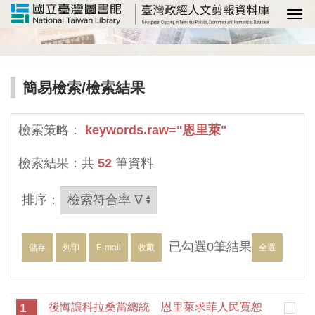
選
簡易檢索
/檢索結果
檢索策略：
keywords.raw="恩里萊"
檢索結果：共
52
筆資料
排序：
已勾選
0
筆結果
儲存
列印
E-mail
收藏
全選
1
後悔讓科拉桑當總統 恩里萊求菲人民寬恕