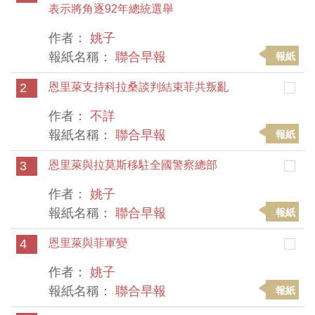
表示將角逐92年總統選舉
作者：
姚子
報紙名稱：
聯合早報
報紙
2
恩里萊支持科拉桑談判結束菲共叛亂
作者：
不詳
報紙名稱：
聯合早報
報紙
3
恩里萊與拉莫斯移駐全國警察總部
作者：
姚子
報紙名稱：
聯合早報
報紙
4
恩里萊與菲軍變
作者：
姚子
報紙名稱：
聯合早報
報紙