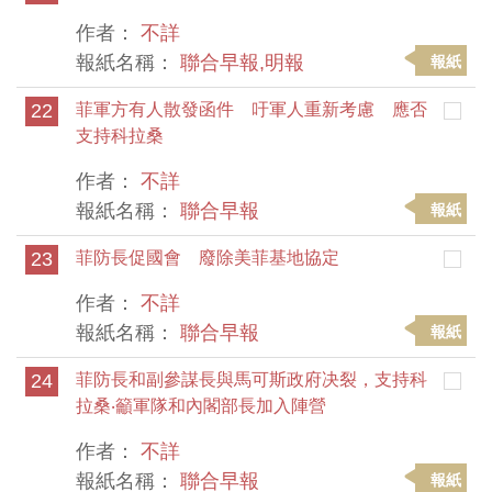
作者：
不詳
報紙名稱：
聯合早報,明報
報紙
22
菲軍方有人散發函件 吁軍人重新考慮 應否
支持科拉桑
作者：
不詳
報紙名稱：
聯合早報
報紙
23
菲防長促國會 廢除美菲基地協定
作者：
不詳
報紙名稱：
聯合早報
報紙
24
菲防長和副參謀長與馬可斯政府决裂，支持科
拉桑‧籲軍隊和內閣部長加入陣營
作者：
不詳
報紙名稱：
聯合早報
報紙