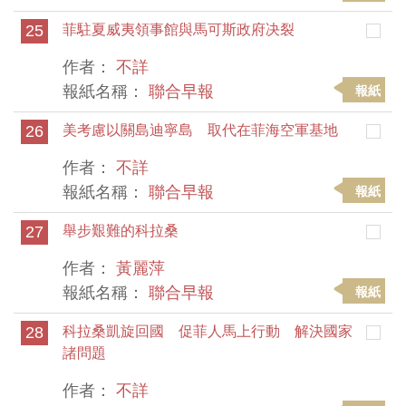
25
菲駐夏威夷領事館與馬可斯政府决裂
作者：
不詳
報紙名稱：
聯合早報
報紙
26
美考慮以關島迪寧島 取代在菲海空軍基地
作者：
不詳
報紙名稱：
聯合早報
報紙
27
舉步艱難的科拉桑
作者：
黃麗萍
報紙名稱：
聯合早報
報紙
28
科拉桑凱旋回國 促菲人馬上行動 解決國家
諸問題
作者：
不詳