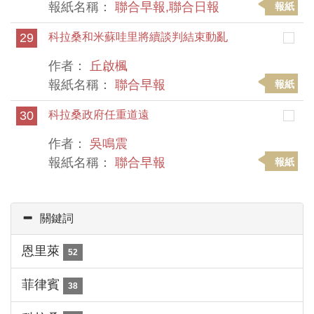
報紙名稱：
聯合早報,聯合日報
報紙
29
科拉桑和米蘇哇里將續談判結束動亂
作者：
丘啟楓
報紙名稱：
聯合早報
報紙
30
科拉桑政府任重道遠
作者：
吳鳴震
報紙名稱：
聯合早報
報紙
關鍵詞
恩里萊
52
菲律賓
38