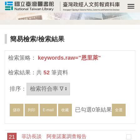
選
簡易檢索
/檢索結果
檢索策略：
keywords.raw="恩里萊"
檢索結果：共
52
筆資料
排序：
已勾選
0
筆結果
儲存
列印
E-mail
收藏
全選
21
菲訪長談 阿奎諾案調查報告