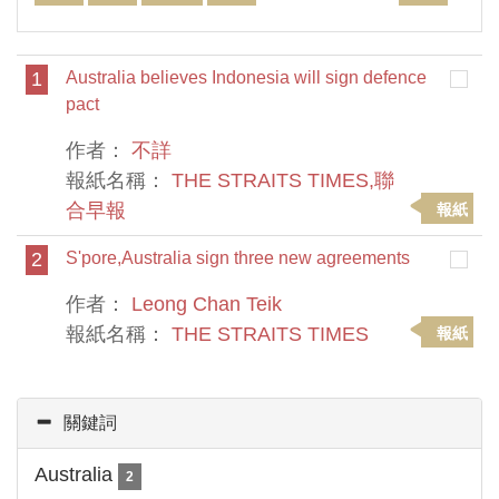
1
Australia believes Indonesia will sign defence
pact
作者：
不詳
報紙名稱：
THE STRAITS TIMES,聯
合早報
報紙
2
S'pore,Australia sign three new agreements
作者：
Leong Chan Teik
報紙名稱：
THE STRAITS TIMES
報紙
關鍵詞
Australia
2