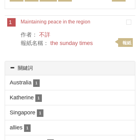
1
Maintaining peace in the region
作者：
不詳
報紙名稱：
the sunday times
報紙
關鍵詞
Australia
1
Katherine
1
Singapore
1
allies
1