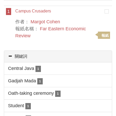
1
Campus Crusaders
作者：
Margot Cohen
報紙名稱：
Far Eastern Economic
Review
報紙
關鍵詞
Central Java
1
Gadjah Mada
1
Oath-taking ceremony
1
Student
1