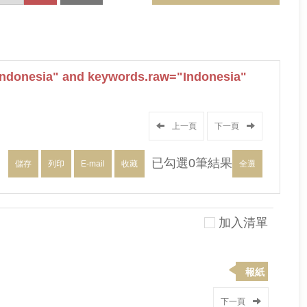
ndonesia" and keywords.raw="Indonesia"
上一頁
下一頁
已勾選
0
筆結果
儲存
列印
E-mail
收藏
全選
加入清單
報紙
下一頁