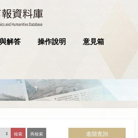
與解答
操作說明
意見箱
進階查詢
檢索
再檢索