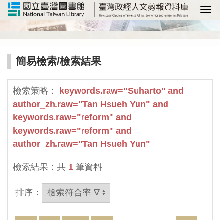
選
簡易檢索
/檢索結果
檢索策略：
keywords.raw="Suharto" and
author_zh.raw="Tan Hsueh Yun" and
keywords.raw="reform" and
keywords.raw="reform" and
author_zh.raw="Tan Hsueh Yun"
檢索結果：共
1
筆資料
排序：