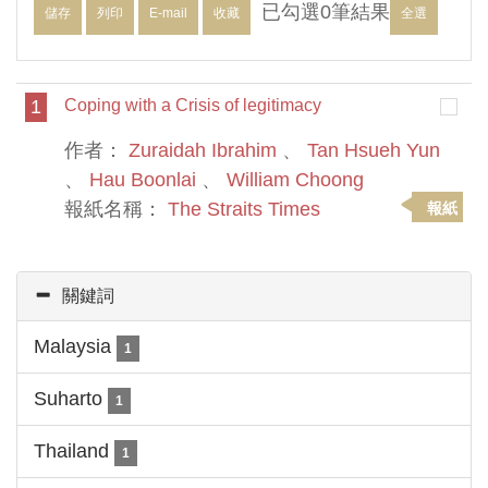
已勾選
0
筆結果
儲存
列印
E-mail
收藏
全選
1
Coping with a Crisis of legitimacy
作者：
Zuraidah Ibrahim
、
Tan Hsueh Yun
、
Hau Boonlai
、
William Choong
報紙名稱：
The Straits Times
報紙
關鍵詞
Malaysia
1
Suharto
1
Thailand
1