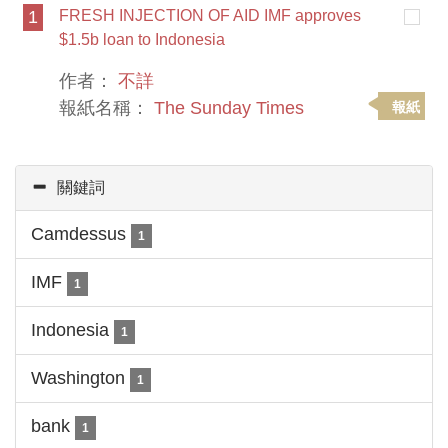
1
FRESH INJECTION OF AID IMF approves
$1.5b loan to Indonesia
作者：
不詳
報紙名稱：
The Sunday Times
報紙
關鍵詞
Camdessus
1
IMF
1
Indonesia
1
Washington
1
bank
1