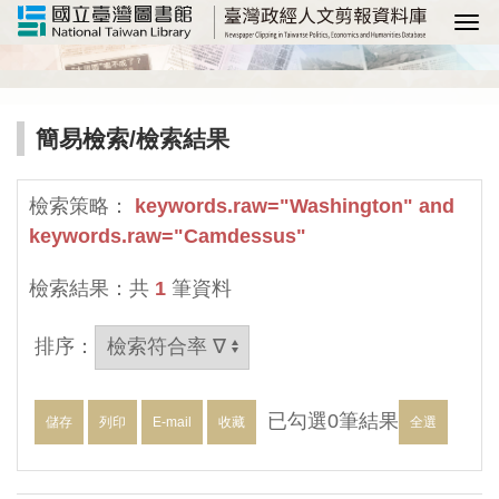
選
簡易檢索
/檢索結果
檢索策略：
keywords.raw="Washington" and
keywords.raw="Camdessus"
檢索結果：共
1
筆資料
排序：
已勾選
0
筆結果
儲存
列印
E-mail
收藏
全選