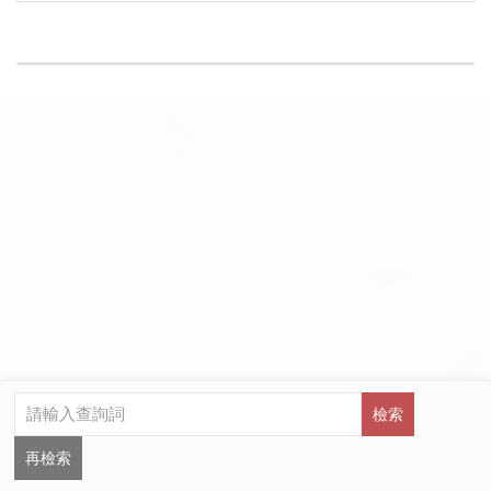
檢索
再檢索
瀏覽人數：95341108
資料庫著作權人：國立臺灣圖書館