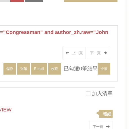
="Congressman" and author_zh.raw="John
上一頁
下一頁
已勾選
0
筆結果
儲存
列印
E-mail
收藏
全選
加入清單
VIEW
報紙
下一頁