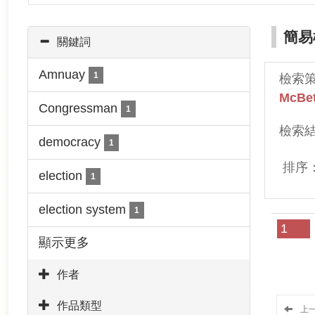
簡易
關鍵詞
Amnuay
1
檢索
McBe
Congressman
1
檢索
democracy
1
排序
election
1
election system
1
1
顯示更多
作者
作品類型
上