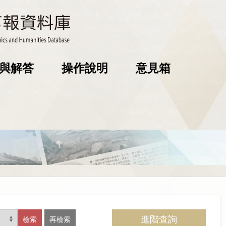
與解答
操作說明
意見箱
進階查詢
檢索
再檢索