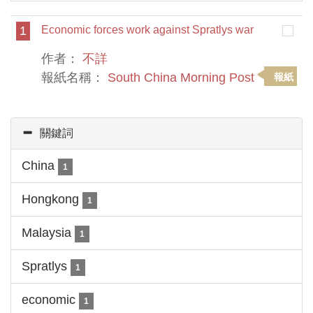
1
Economic forces work against Spratlys war
作者：
不詳
報紙名稱：
South China Morning Post
報紙
關鍵詞
China
1
Hongkong
1
Malaysia
1
Spratlys
1
economic
1