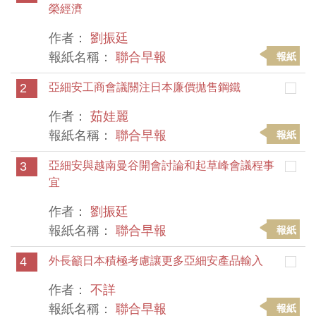
榮經濟
作者：
劉振廷
報紙名稱：
聯合早報
報紙
2
亞細安工商會議關注日本廉價拋售鋼鐵
作者：
茹娃麗
報紙名稱：
聯合早報
報紙
3
亞細安與越南曼谷開會討論和起草峰會議程事
宜
作者：
劉振廷
報紙名稱：
聯合早報
報紙
4
外長籲日本積極考慮讓更多亞細安產品輸入
作者：
不詳
報紙名稱：
聯合早報
報紙