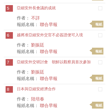
5
亞細安外長會議的成就
作者：
不詳
報紙名稱：
聯合早報
報紙
6
越將准亞細安外交官不必簽證便可入境
作者：
劉振廷
報紙名稱：
聯合早報
報紙
7
亞細安外交研討會 朝鮮以觀察員首次參加
作者：
劉振廷
報紙名稱：
聯合早報
報紙
8
日本與亞細安經濟合作
作者：
陸培春
報紙名稱：
聯合早報
報紙