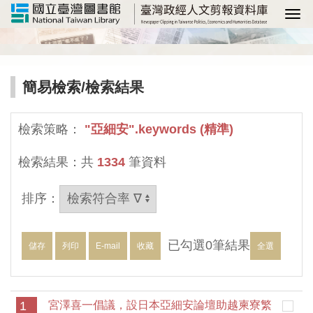
選
簡易檢索
/檢索結果
檢索策略：
"亞細安".keywords (精準)
檢索結果：共
1334
筆資料
排序：
已勾選
0
筆結果
儲存
列印
E-mail
收藏
全選
1
宮澤喜一倡議，設日本亞細安論壇助越柬寮繁