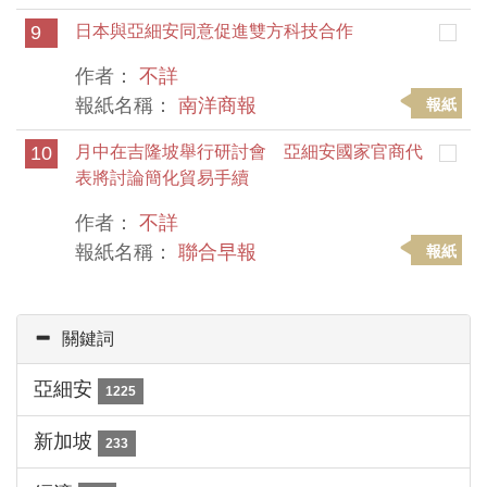
9
日本與亞細安同意促進雙方科技合作
作者：
不詳
報紙名稱：
南洋商報
報紙
10
月中在吉隆坡舉行研討會 亞細安國家官商代
表將討論簡化貿易手續
作者：
不詳
報紙名稱：
聯合早報
報紙
關鍵詞
亞細安
1225
新加坡
233