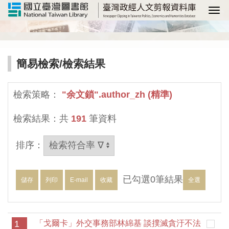
選
簡易檢索
/檢索結果
檢索策略：
"余文鎖".author_zh (精準)
檢索結果：共
191
筆資料
排序：
已勾選
0
筆結果
儲存
列印
E-mail
收藏
全選
1
「戈爾卡」外交事務部林綿基 談撲滅貪汙不法