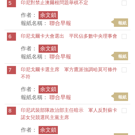
5
印尼對禁止澳爾根問題舉棋不定
作者：
余文鎖
報紙名稱：
聯合早報
報紙
6
印尼戈爾卡大會選出 平民佔多數中央理事會
作者：
余文鎖
報紙名稱：
聯合早報
報紙
7
印尼戈爾卡選主席 軍方鷹派強調哈莫可條件
不符
作者：
余文鎖
報紙名稱：
聯合早報
報紙
8
印尼武裝部隊政治部主任暗示 軍人反對蘇卡
諾女兒競選民主黨主席
作者：
余文鎖