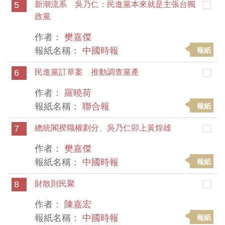
5
新潮流系 吳乃仁：民進黨本來就是主張台獨
政黨
作者：
樊嘉傑
報紙名稱：
中國時報
報紙
6
民進黨訂草案 推動調查黨產
作者：
羅曉荷
報紙名稱：
聯合報
報紙
7
總統閣揆職權劃分、吳乃仁卯上黃煌雄
作者：
樊嘉傑
報紙名稱：
中國時報
報紙
8
財散則民聚
作者：
陳嘉宏
報紙名稱：
中國時報
報紙