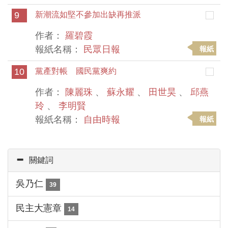
9
新潮流如堅不參加出缺再推派
作者：
羅碧霞
報紙名稱：
民眾日報
報紙
10
黨產對帳 國民黨爽約
作者：
陳麗珠
、
蘇永耀
、
田世昊
、
邱燕
玲
、
李明賢
報紙名稱：
自由時報
報紙
關鍵詞
吳乃仁
39
民主大憲章
14