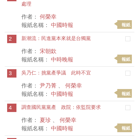
處理
作者：
何榮幸
報紙名稱：
中國時報
報紙
2
新潮流：民進黨本來就是台獨黨
作者：
宋朝欽
報紙名稱：
中時晚報
報紙
3
吳乃仁：挑黨產爭議 此時不宜
作者：
尹乃菁
、
何榮幸
報紙名稱：
中國時報
報紙
4
調查國民黨黨產 政院：依監院要求
作者：
夏珍
、
何榮幸
報紙名稱：
中國時報
報紙