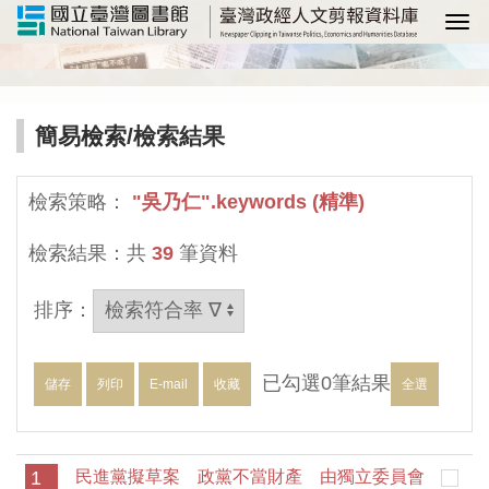
選
簡易檢索
/檢索結果
檢索策略：
"吳乃仁".keywords (精準)
檢索結果：共
39
筆資料
排序：
已勾選
0
筆結果
儲存
列印
E-mail
收藏
全選
1
民進黨擬草案 政黨不當財產 由獨立委員會