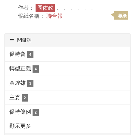
作者：
周佑政
、 、 、 、 、 、
報紙名稱：
聯合報
報紙
關鍵詞
促轉會
4
轉型正義
4
黃煌雄
3
主委
2
促轉條例
2
顯示更多