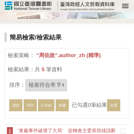
選
簡易檢索
/檢索結果
檢索策略：
"周佑政".author_zh (精準)
檢索結果：共
5
筆資料
排序：
已勾選
0
筆結果
儲存
列印
E-mail
收藏
全選
1
‘東廠事件破壞了大局’ 促轉會主委黃煌雄請辭