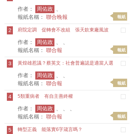
作者：
周佑政
、
報紙名稱：
聯合晚報
報紙
2
府院定調 促轉會不改組 張天欽東廠風波
作者：
周佑政
、 、
報紙名稱：
聯合報
報紙
3
黃煌雄惹議？蔡英文：社會普遍認是適當人選
作者：
周佑政
、 、
報紙名稱：
聯合報
報紙
4
5類重病者 有自主善終權
作者：
周佑政
、 、 、
報紙名稱：
聯合報
報紙
5
轉型正義 能落實6字箴言嗎？