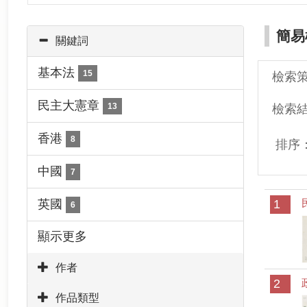
簡易
關鍵詞
基本法
15
檢索
民主大憲章
13
檢索
香港
8
排序
中國
7
英國
1
6
顯示更多
作者
2
作品類型