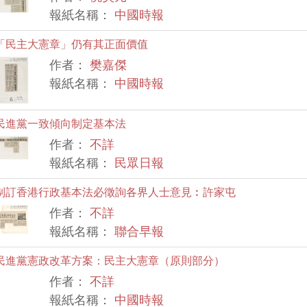
報紙名稱：
中國時報
「民主大憲章」仍有其正面價值
作者：
樊嘉傑
報紙名稱：
中國時報
民進黨一致傾向制定基本法
作者：
不詳
報紙名稱：
民眾日報
制訂香港行政基本法必徵詢各界人士意見︰許家屯
作者：
不詳
報紙名稱：
聯合早報
民進黨憲政改革方案：民主大憲章（原則部分）
作者：
不詳
報紙名稱：
中國時報