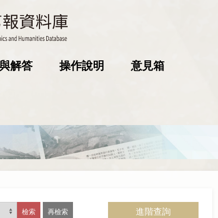
與解答
操作說明
意見箱
進階查詢
檢索
再檢索