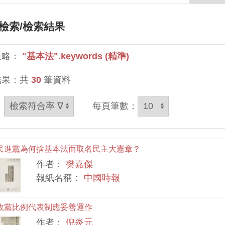
檢索
/檢索結果
策略：
"基本法".keywords (精準)
結果：共
30
筆資料
：
每頁筆數：
民進黨為何捨基本法而取名民主大憲章？
作者：
樊嘉傑
報紙名稱：
中國時報
政黨比例代表制應妥善運作
作者：
倪炎元