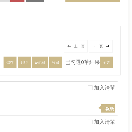
上一頁
下一頁
已勾選
0
筆結果
儲存
列印
E-mail
收藏
全選
加入清單
報紙
加入清單