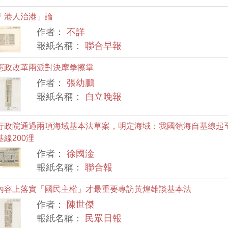
「港人治港」論
作者：
不詳
報紙名稱：
聯合早報
憲政改革兩派對決摩拳擦掌
作者：
張幼鵬
報紙名稱：
自立晚報
行政院通過兩項海域基本法草案，明定海域：我國領海自基線起至
基線200浬
作者：
徐國淦
報紙名稱：
聯合報
內容上落實「國民主權」才最重要專訪黃煌雄談基本法
作者：
陳世傑
報紙名稱：
民眾日報