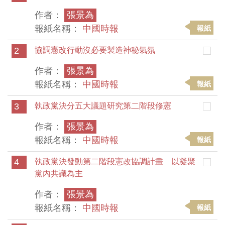
作者：
張景為
報紙名稱：
中國時報
報紙
2
協調憲改行動沒必要製造神秘氣氛
作者：
張景為
報紙名稱：
中國時報
報紙
3
執政黨決分五大議題研究第二階段修憲
作者：
張景為
報紙名稱：
中國時報
報紙
4
執政黨決發動第二階段憲改協調計畫 以凝聚
黨內共識為主
作者：
張景為
報紙名稱：
中國時報
報紙