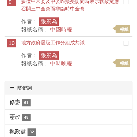
9
多位中常委及中委昨接受訪問時表示執政黨應
召開三中全會而非臨時中全會
作者：
張景為
報紙名稱：
中國時報
報紙
10
地方政府層級工作分組成共識
作者：
張景為
報紙名稱：
中時晚報
報紙
關鍵詞
修憲
61
憲改
48
執政黨
32