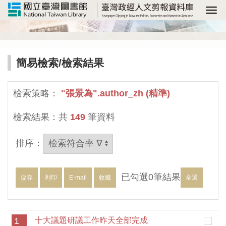
選
簡易檢索
/檢索結果
檢索策略：
"張景為".author_zh (精準)
檢索結果：共
149
筆資料
排序：
已勾選
0
筆結果
儲存
列印
E-mail
收藏
全選
1
十大議題研議工作昨天全部完成