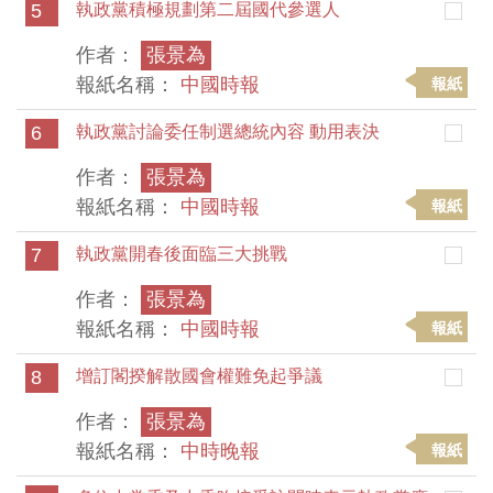
5
執政黨積極規劃第二屆國代參選人
作者：
張景為
報紙名稱：
中國時報
報紙
6
執政黨討論委任制選總統內容 動用表決
作者：
張景為
報紙名稱：
中國時報
報紙
7
執政黨開春後面臨三大挑戰
作者：
張景為
報紙名稱：
中國時報
報紙
8
增訂閣揆解散國會權難免起爭議
作者：
張景為
報紙名稱：
中時晚報
報紙