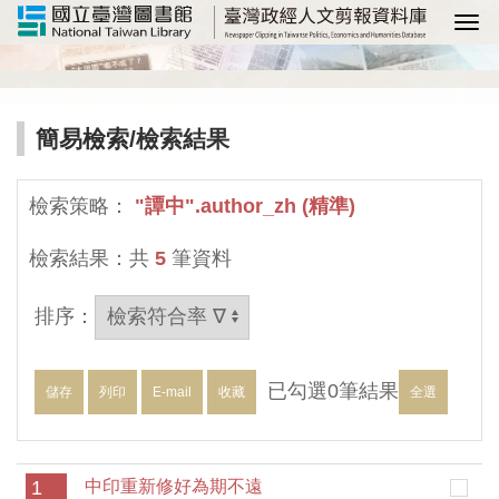
選
簡易檢索
/檢索結果
檢索策略：
"譚中".author_zh (精準)
檢索結果：共
5
筆資料
排序：
已勾選
0
筆結果
儲存
列印
E-mail
收藏
全選
1
中印重新修好為期不遠