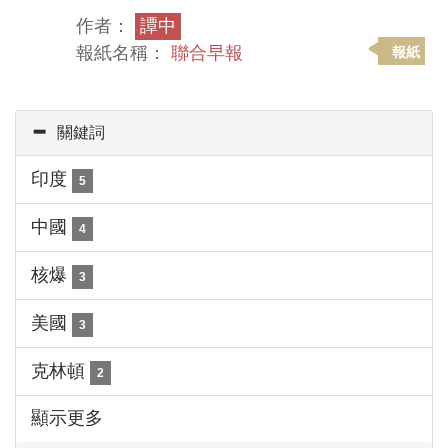
作者：
譚中
報紙名稱：
聯合早報
報紙
關鍵詞
印度
5
中國
4
核爆
3
美國
3
克林頓
2
顯示更多