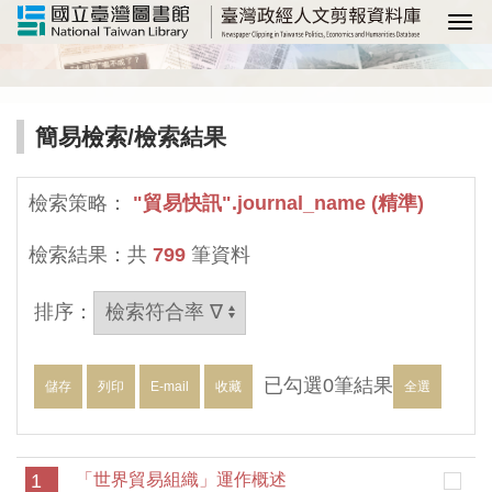
選
簡易檢索
/檢索結果
檢索策略：
"貿易快訊".journal_name (精準)
檢索結果：共
799
筆資料
排序：
已勾選
0
筆結果
儲存
列印
E-mail
收藏
全選
1
「世界貿易組織」運作概述