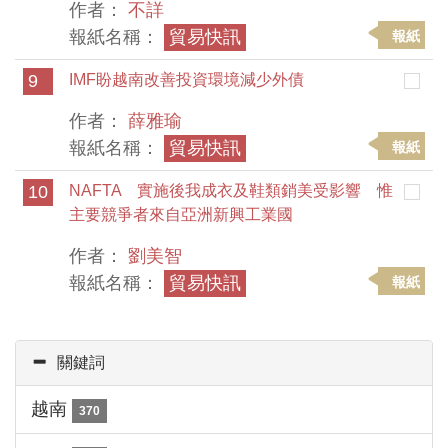
作者：
不詳
報紙名稱：
貿易快訊
報紙
9
IMF盼越南改善投資環境減少外債
作者：
薛雅瑜
報紙名稱：
貿易快訊
報紙
10
NAFTA 實施後我成衣及鞋類銷美受影響 惟
主要競爭者來自亞洲新興工業國
作者：
劉美智
報紙名稱：
貿易快訊
報紙
關鍵詞
越南
370