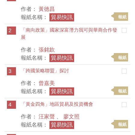
作者：
黃德昌
報紙名稱：
貿易快訊
報紙
2
「南向政策」國家深富濳力我可與華商合作發
展
作者：
張銘欽
報紙名稱：
貿易快訊
報紙
3
「跨國策略聯盟」探討
作者：
曾嘉美
報紙名稱：
貿易快訊
報紙
4
「黃金四角」地區貿易及投資機會
作者：
汪家聲
、
廖文照
報紙名稱：
貿易快訊
報紙