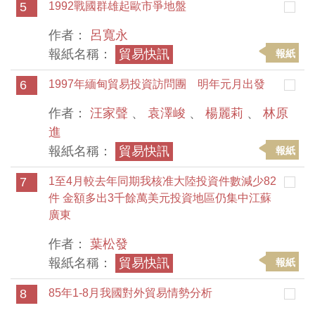
5
1992戰國群雄起歐市爭地盤
作者：
呂寬永
報紙名稱：
貿易快訊
報紙
6
1997年緬甸貿易投資訪問團 明年元月出發
作者：
汪家聲
、
袁澤峻
、
楊麗莉
、
林原
進
報紙名稱：
貿易快訊
報紙
7
1至4月較去年同期我核准大陸投資件數減少82
件 金額多出3千餘萬美元投資地區仍集中江蘇
廣東
作者：
葉松發
報紙名稱：
貿易快訊
報紙
8
85年1-8月我國對外貿易情勢分析