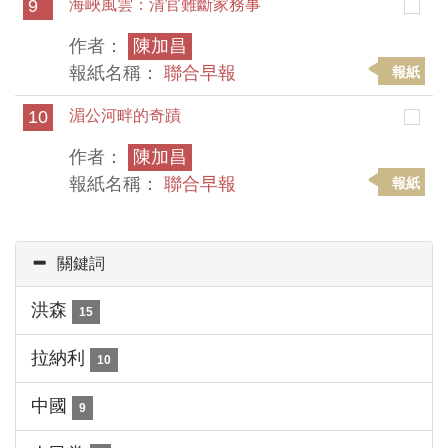
9
海峽風雲：清官難斷家務事
作者：
陳加昌
報紙名稱：
聯合早報
報紙
10
湄公河畔的奇蹟
作者：
陳加昌
報紙名稱：
聯合早報
報紙
關鍵詞
洪森
15
拉納利
10
中國
9