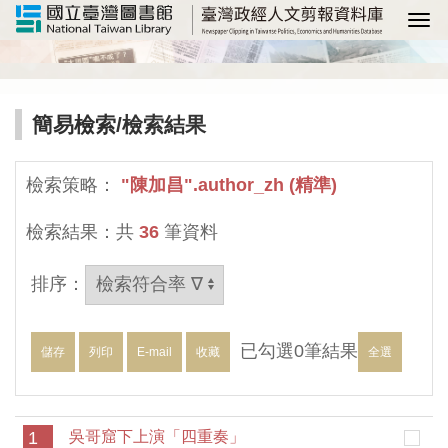
選
簡易檢索
/檢索結果
檢索策略：
"陳加昌".author_zh (精準)
檢索結果：共
36
筆資料
排序：
已勾選
0
筆結果
儲存
列印
E-mail
收藏
全選
1
吳哥窟下上演「四重奏」