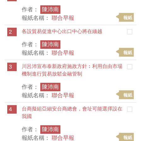
作者：
陳沛南
報紙名稱：
聯合早報
報紙
2
各設貿易促進中心出口中心將在緬越
作者：
陳沛南
報紙名稱：
聯合早報
報紙
3
川呂沛宣布泰新政府施政方針︰利用自由市場
機制進行貿易放鬆金融管制
作者：
陳沛南
報紙名稱：
聯合早報
報紙
4
台商擬組亞細安台商總會，會址可能選擇設在
我國
作者：
陳沛南
報紙名稱：
聯合早報
報紙