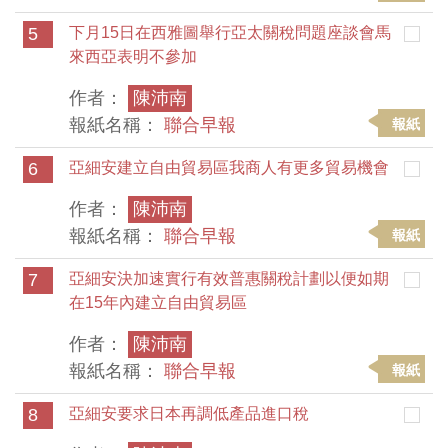
5
下月15日在西雅圖舉行亞太關稅問題座談會馬
來西亞表明不參加
作者：
陳沛南
報紙名稱：
聯合早報
報紙
6
亞細安建立自由貿易區我商人有更多貿易機會
作者：
陳沛南
報紙名稱：
聯合早報
報紙
7
亞細安決加速實行有效普惠關稅計劃以便如期
在15年內建立自由貿易區
作者：
陳沛南
報紙名稱：
聯合早報
報紙
8
亞細安要求日本再調低產品進口稅