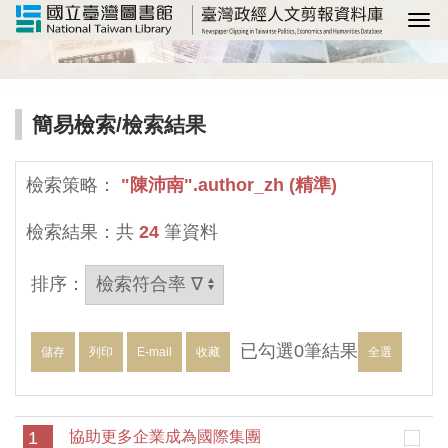
選
簡易檢索
/檢索結果
檢索策略：
"陳沛南".author_zh (精準)
檢索結果：共
24
筆資料
排序：
已勾選
0
筆結果
儲存
列印
E-mail
收藏
全選
1
協助更多企業成為國際集團