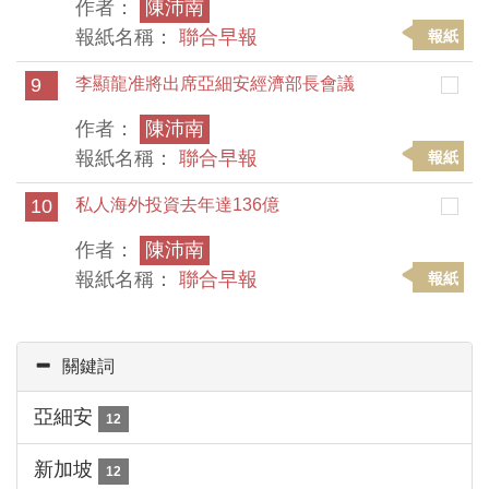
作者：
陳沛南
報紙名稱：
聯合早報
報紙
9
李顯龍准將出席亞細安經濟部長會議
作者：
陳沛南
報紙名稱：
聯合早報
報紙
10
私人海外投資去年達136億
作者：
陳沛南
報紙名稱：
聯合早報
報紙
關鍵詞
亞細安
12
新加坡
12