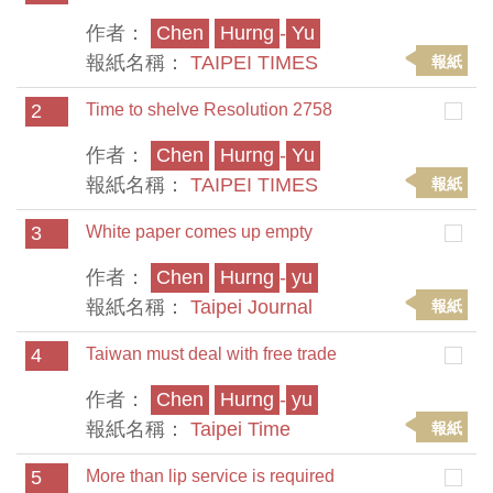
作者：
Chen
Hurng
-
Yu
報紙名稱：
TAIPEI TIMES
報紙
2
Time to shelve Resolution 2758
作者：
Chen
Hurng
-
Yu
報紙名稱：
TAIPEI TIMES
報紙
3
White paper comes up empty
作者：
Chen
Hurng
-
yu
報紙名稱：
Taipei Journal
報紙
4
Taiwan must deal with free trade
作者：
Chen
Hurng
-
yu
報紙名稱：
Taipei Time
報紙
5
More than lip service is required