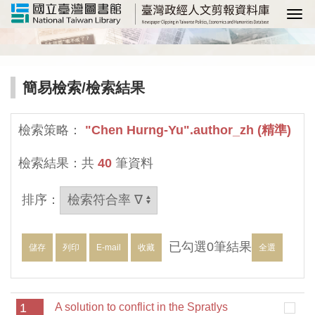
選
簡易檢索
/檢索結果
檢索策略：
"Chen Hurng-Yu".author_zh (精準)
檢索結果：共
40
筆資料
排序：
已勾選
0
筆結果
儲存
列印
E-mail
收藏
全選
1
A solution to conflict in the Spratlys