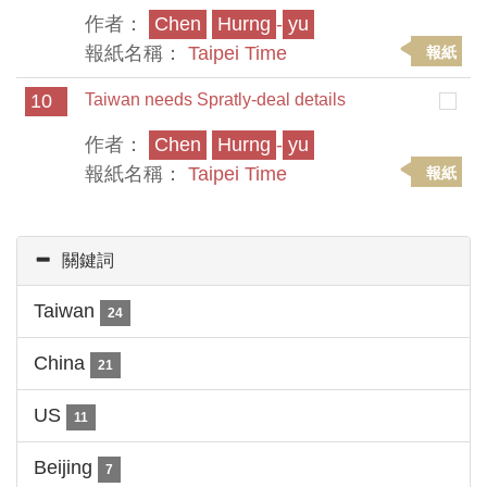
作者：
Chen
Hurng
-
yu
報紙名稱：
Taipei Time
報紙
10
Taiwan needs Spratly-deal details
作者：
Chen
Hurng
-
yu
報紙名稱：
Taipei Time
報紙
關鍵詞
Taiwan
24
China
21
US
11
Beijing
7