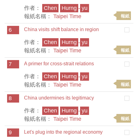
作者：
Chen
Hurng
-
yu
報紙名稱：
Taipei Time
報紙
6
China visits shift balance in region
作者：
Chen
Hurng
-
yu
報紙名稱：
Taipei Time
報紙
7
A primer for cross-strait relations
作者：
Chen
Hurng
-
yu
報紙名稱：
Taipei Time
報紙
8
China undermines its legitimacy
作者：
Chen
Hurng
-
yu
報紙名稱：
Taipei Time
報紙
9
Let's plug into the regional economy