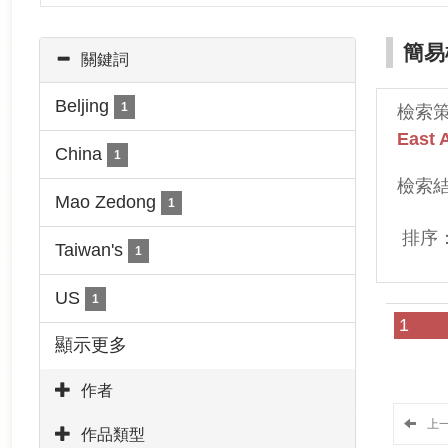
簡易
關鍵詞
Beljing
1
檢索
East 
China
1
檢索
Mao Zedong
1
排序
Taiwan's
1
US
1
1
顯示更多
作者
上
作品類型