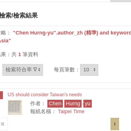
檢索
/檢索結果
策略：
"Chen Hurng-yu".author_zh (精準) and keywords
Asia"
結果：共
1
筆資料
：
每頁筆數：
US should consider Taiwan's needs
作者：
Chen
Hurng
-
yu
報紙名稱：
Taipei Time
一頁
1