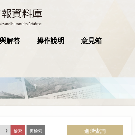
與解答
操作說明
意見箱
進階查詢
檢索
再檢索