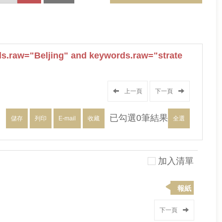
.raw="Beljing" and keywords.raw="strate
上一頁
下一頁
已勾選
0
筆結果
儲存
列印
E-mail
收藏
全選
加入清單
報紙
下一頁