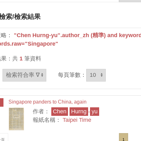
檢索
/檢索結果
策略：
"Chen Hurng-yu".author_zh (精準) and keywor
rds.raw="Singapore"
結果：共
1
筆資料
：
每頁筆數：
Singapore panders to China, again
作者：
Chen
Hurng
-
yu
報紙名稱：
Taipei Time
一頁
1