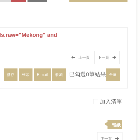
ds.raw="Mekong" and
上一頁
下一頁
已勾選
0
筆結果
儲存
列印
E-mail
收藏
全選
加入清單
報紙
下一頁