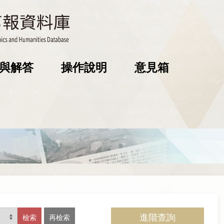
與解答
操作說明
意見箱
進階查詢
檢索
再檢索