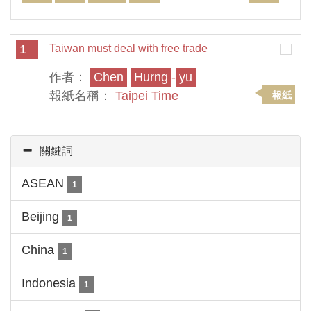
1
Taiwan must deal with free trade
作者：
Chen
Hurng
-
yu
報紙名稱：
Taipei Time
報紙
關鍵詞
ASEAN
1
Beijing
1
China
1
Indonesia
1