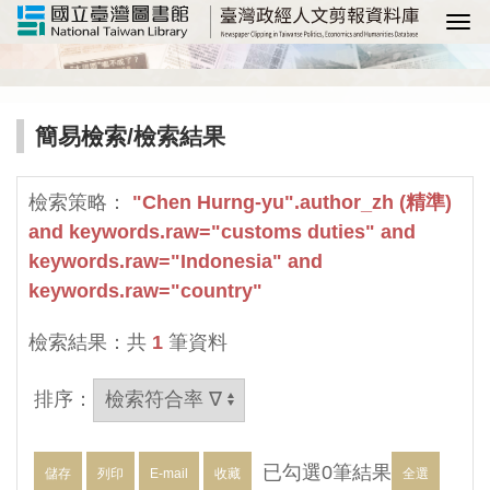
選
簡易檢索
/檢索結果
檢索策略：
"Chen Hurng-yu".author_zh (精準)
and keywords.raw="customs duties" and
keywords.raw="Indonesia" and
keywords.raw="country"
檢索結果：共
1
筆資料
排序：
已勾選
0
筆結果
儲存
列印
E-mail
收藏
全選