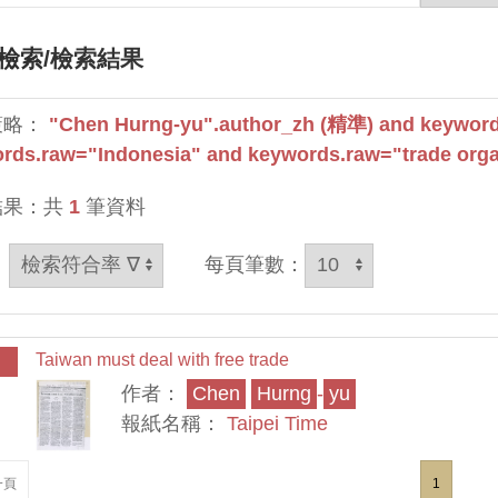
檢索
/檢索結果
策略：
"Chen Hurng-yu".author_zh (精準) and keyword
rds.raw="Indonesia" and keywords.raw="trade orga
結果：共
1
筆資料
：
每頁筆數：
Taiwan must deal with free trade
作者：
Chen
Hurng
-
yu
報紙名稱：
Taipei Time
一頁
1