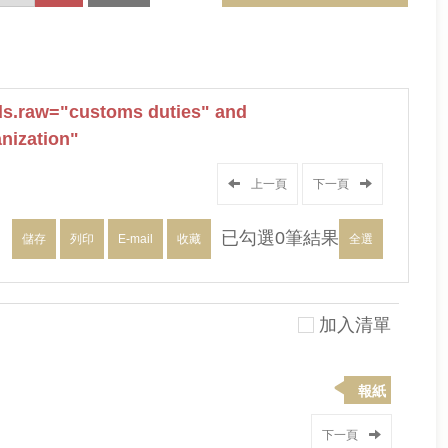
s.raw="customs duties" and
nization"
上一頁
下一頁
已勾選
0
筆結果
儲存
列印
E-mail
收藏
全選
加入清單
報紙
下一頁