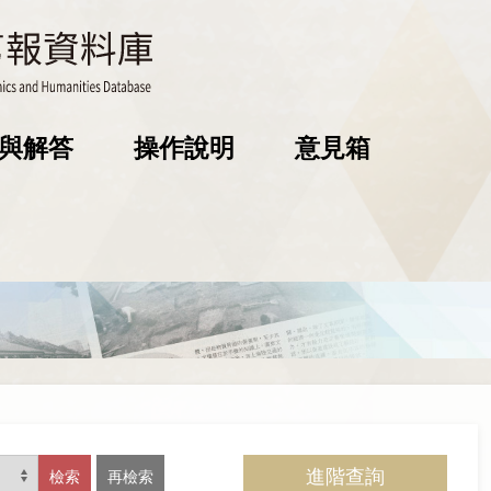
與解答
操作說明
意見箱
進階查詢
檢索
再檢索