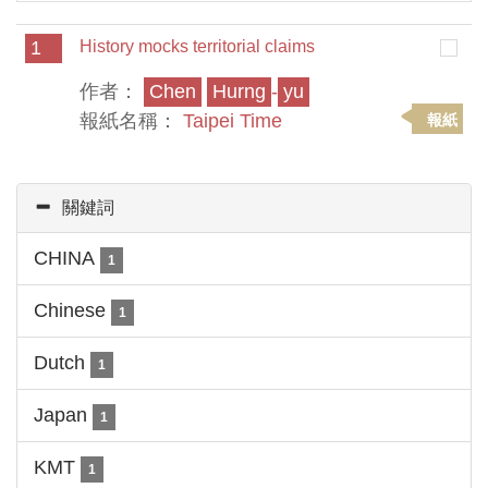
1
History mocks territorial claims
作者：
Chen
Hurng
-
yu
報紙名稱：
Taipei Time
報紙
關鍵詞
CHINA
1
Chinese
1
Dutch
1
Japan
1
KMT
1