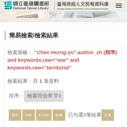
選
簡易檢索
/檢索結果
檢索策略：
"Chen Hurng-yu".author_zh (精準)
and keywords.raw="war" and
keywords.raw="territorial"
檢索結果：共
1
筆資料
排序：
已勾選
0
筆結果
儲存
列印
E-mail
收藏
全選