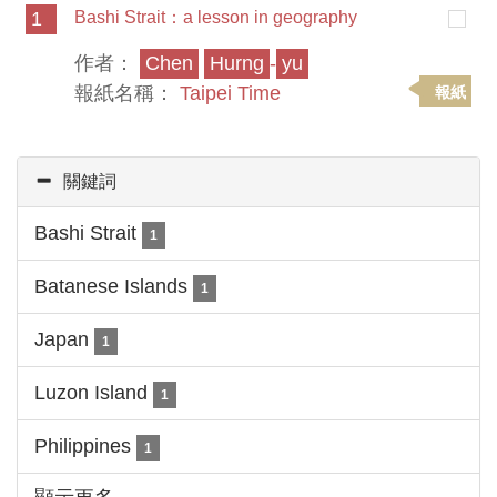
1
Bashi Strait：a lesson in geography
作者：
Chen
Hurng
-
yu
報紙名稱：
Taipei Time
報紙
關鍵詞
Bashi Strait
1
Batanese Islands
1
Japan
1
Luzon Island
1
Philippines
1