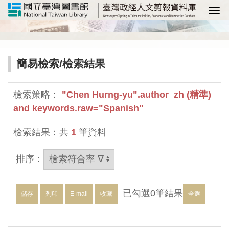
選
簡易檢索
/檢索結果
檢索策略：
"Chen Hurng-yu".author_zh (精準)
and keywords.raw="Spanish"
檢索結果：共
1
筆資料
排序：
已勾選
0
筆結果
儲存
列印
E-mail
收藏
全選