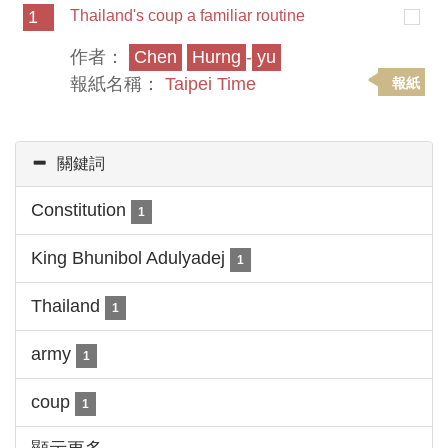
1
Thailand's coup a familiar routine
作者：
Chen
Hurng
-
yu
報紙名稱：
Taipei Time
報紙
關鍵詞
Constitution
1
King Bhunibol Adulyadej
1
Thailand
1
army
1
coup
1