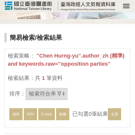
選
簡易檢索
/檢索結果
檢索策略：
"Chen Hurng-yu".author_zh (精準)
and keywords.raw="opposition parties"
檢索結果：共
1
筆資料
排序：
已勾選
0
筆結果
儲存
列印
E-mail
收藏
全選