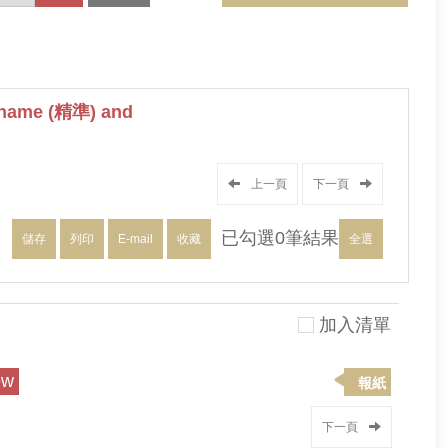
name (精準) and
上一頁
下一頁
已勾選
0
筆結果
儲存
列印
E-mail
收藏
全選
加入清單
ew
報紙
下一頁