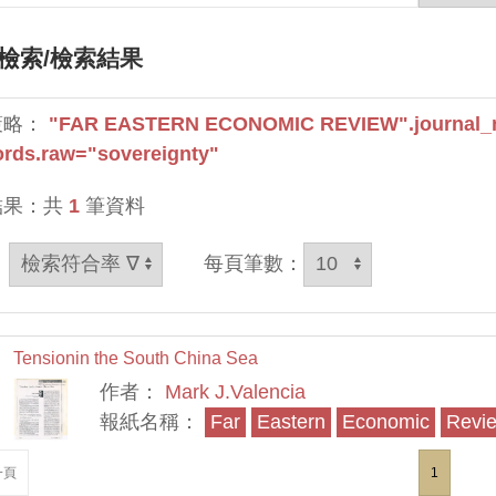
檢索
/檢索結果
策略：
"FAR EASTERN ECONOMIC REVIEW".journal_
rds.raw="sovereignty"
結果：共
1
筆資料
：
每頁筆數：
Tensionin the South China Sea
作者：
Mark J.Valencia
報紙名稱：
Far
Eastern
Economic
Revi
一頁
1