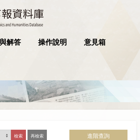
與解答
操作說明
意見箱
進階查詢
檢索
再檢索