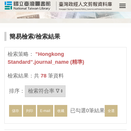
選
簡易檢索
/檢索結果
檢索策略：
"Hongkong
Standard".journal_name (精準)
檢索結果：共
78
筆資料
排序：
已勾選
0
筆結果
儲存
列印
E-mail
收藏
全選