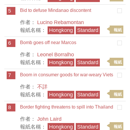
5
Bid to defuse Mindanao discontent
作者：
Lucino Rebamontan
報紙名稱：
Hongkong
Standard
報紙
6
Bomb goes off near Marcos
作者：
Leonel Borralho
報紙名稱：
Hongkong
Standard
報紙
7
Boom in consumer goods for war-weary Viets
作者：
不詳
報紙名稱：
Hongkong
Standard
報紙
8
Border fighting threatens to spill into Thailand
作者：
John Laird
報紙名稱：
Hongkong
Standard
報紙