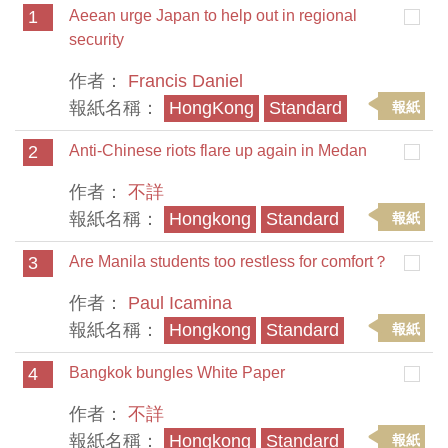
1
Aeean urge Japan to help out in regional
security
作者：
Francis Daniel
報紙名稱：
HongKong
Standard
報紙
2
Anti-Chinese riots flare up again in Medan
作者：
不詳
報紙名稱：
Hongkong
Standard
報紙
3
Are Manila students too restless for comfort？
作者：
Paul Icamina
報紙名稱：
Hongkong
Standard
報紙
4
Bangkok bungles White Paper
作者：
不詳
報紙名稱：
Hongkong
Standard
報紙