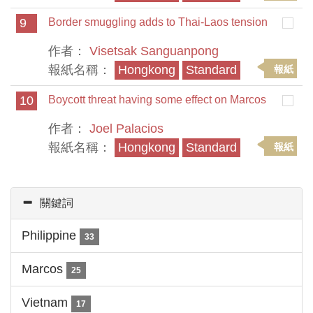
9
Border smuggling adds to Thai-Laos tension
作者：
Visetsak Sanguanpong
報紙名稱：
Hongkong
Standard
報紙
10
Boycott threat having some effect on Marcos
作者：
Joel Palacios
報紙名稱：
Hongkong
Standard
報紙
關鍵詞
Philippine
33
Marcos
25
Vietnam
17