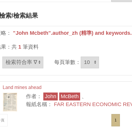
檢索
/檢索結果
策略：
"John Mcbeth".author_zh (精準) and keywords.
結果：共
1
筆資料
：
每頁筆數：
Land mines ahead
作者：
John
McBeth
、
報紙名稱：
FAR EASTERN ECONOMIC RE
一頁
1