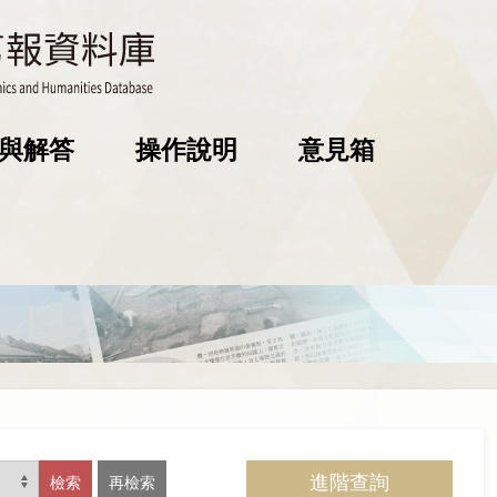
與解答
操作說明
意見箱
進階查詢
檢索
再檢索