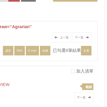
raw="Agrarian"
上一頁
下一頁
已勾選
0
筆結果
儲存
列印
E-mail
收藏
全選
加入清單
VIEW
報紙
下一頁