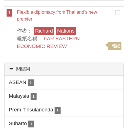
1
Flexible diplomacy from Thailand's new
premier
作者：
Richard
Nations
報紙名稱：
FAR EASTERN
ECONOMIC REVIEW
報紙
關鍵詞
ASEAN
1
Malaysia
1
Prem Tinsulanonda
1
Suharto
1