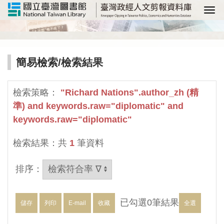
選
簡易檢索
/檢索結果
檢索策略：
"Richard Nations".author_zh (精
準) and keywords.raw="diplomatic" and
keywords.raw="diplomatic"
檢索結果：共
1
筆資料
排序：
已勾選
0
筆結果
儲存
列印
E-mail
收藏
全選